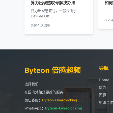
算力出现感叹号解决办法
如何
算力出现感叹号，一般是由于
...
DevFee Offl...
3,2
3,914 次浏览
导航
Byteon 倍腾超频
Home
选择我们
优势
在国内外给您更好的服务
问题
微信客服：
Byteon-Overclocking
申请合作
WhatsApp：
Byteon-Overclocking