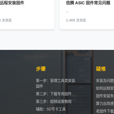
远程安装固件
倍腾 ASIC 固件常见问题
...
64 次浏览
2,469 次浏览
步骤
疑难
第一步：管理工具类安装
安装及问题
固件
如何远程安
第二步：下载专用固件
固件安装失
第三步：超频设置教程
算力出现感
辅助：SD写卡工具
老固件下载