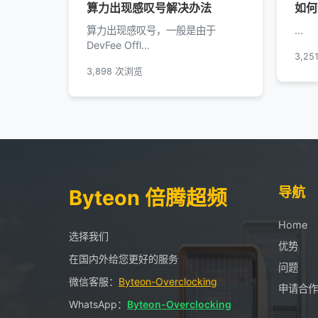
算力出现感叹号解决办法
如何
算力出现感叹号，一般是由于
...
DevFee Offl...
3,2
3,898 次浏览
导航
Byteon 倍腾超频
Home
选择我们
优势
在国内外给您更好的服务
问题
微信客服：
Byteon-Overclocking
申请合作
WhatsApp：
Byteon-Overclocking