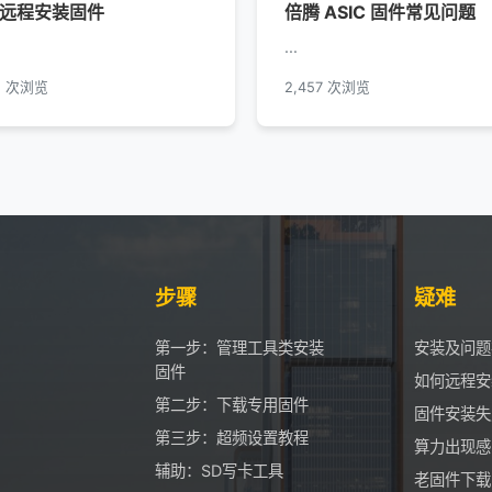
远程安装固件
倍腾 ASIC 固件常见问题
...
51 次浏览
2,457 次浏览
步骤
疑难
第一步：管理工具类安装
安装及问题
固件
如何远程安
第二步：下载专用固件
固件安装失
第三步：超频设置教程
算力出现感
辅助：SD写卡工具
老固件下载